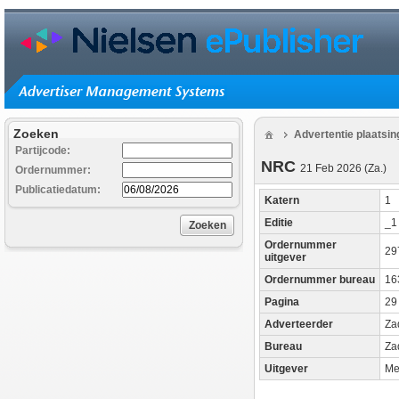
Zoeken
Advertentie plaatsi
Partijcode:
NRC
21 Feb 2026 (Za.)
Ordernummer:
Publicatiedatum:
Katern
1
Editie
_
Zoeken
Ordernummer
29
uitgever
Ordernummer bureau
16
Pagina
29
Adverteerder
Za
Bureau
Za
Uitgever
Me