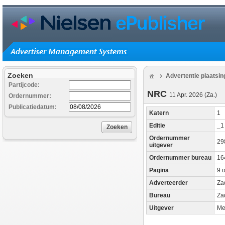
Zoeken
Advertentie plaatsi
Partijcode:
NRC
11 Apr. 2026 (Za.)
Ordernummer:
Publicatiedatum:
Katern
1
Editie
_
Zoeken
Ordernummer
29
uitgever
Ordernummer bureau
16
Pagina
9 o
Adverteerder
Za
Bureau
Za
Uitgever
Me