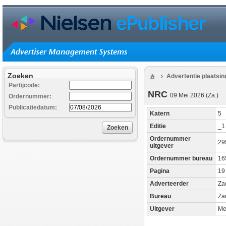
Zoeken
Advertentie plaatsi
Partijcode:
NRC
09 Mei 2026 (Za.)
Ordernummer:
Publicatiedatum:
Katern
5
Editie
_
Zoeken
Ordernummer
29
uitgever
Ordernummer bureau
16
Pagina
19
Adverteerder
Za
Bureau
Za
Uitgever
Me