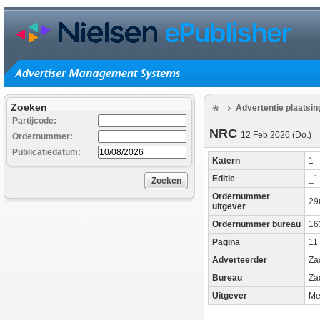
Zoeken
Advertentie plaatsi
Partijcode:
NRC
12 Feb 2026 (Do.)
Ordernummer:
Publicatiedatum:
Katern
1
Editie
_
Zoeken
Ordernummer
29
uitgever
Ordernummer bureau
16
Pagina
11
Adverteerder
Za
Bureau
Za
Uitgever
Me