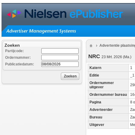
Zoeken
Advertentie plaatsi
Partijcode:
NRC
23 Mrt. 2026 (Ma.)
Ordernummer:
Publicatiedatum:
Katern
1
Editie
_
Zoeken
Ordernummer
29
uitgever
Ordernummer bureau
16
Pagina
8 o
Adverteerder
Za
Bureau
Za
Uitgever
Me