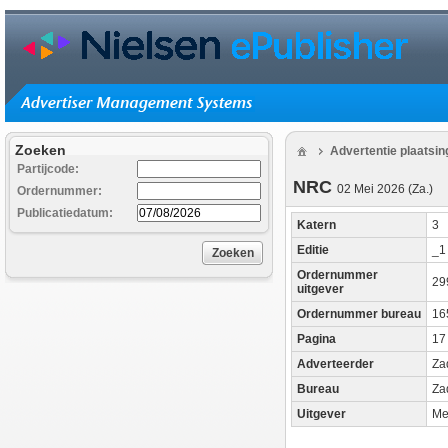
Zoeken
Advertentie plaatsi
Partijcode:
NRC
02 Mei 2026 (Za.)
Ordernummer:
Publicatiedatum:
Katern
3
Editie
_
Zoeken
Ordernummer
29
uitgever
Ordernummer bureau
16
Pagina
17
Adverteerder
Za
Bureau
Za
Uitgever
Me