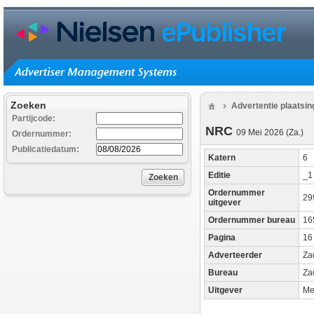
Zoeken
Advertentie plaatsi
Partijcode:
NRC
09 Mei 2026 (Za.)
Ordernummer:
Publicatiedatum:
Katern
6
Editie
_
Zoeken
Ordernummer
29
uitgever
Ordernummer bureau
16
Pagina
16
Adverteerder
Za
Bureau
Za
Uitgever
Me