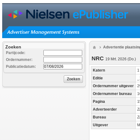
Zoeken
Advertentie plaatsi
Partijcode:
NRC
19 Mrt. 2026 (Do.)
Ordernummer:
Publicatiedatum:
Katern
Editie
_
Zoeken
Ordernummer uitgever
2
Ordernummer bureau
1
Pagina
1
Adverteerder
Z
Bureau
Z
Uitgever
M