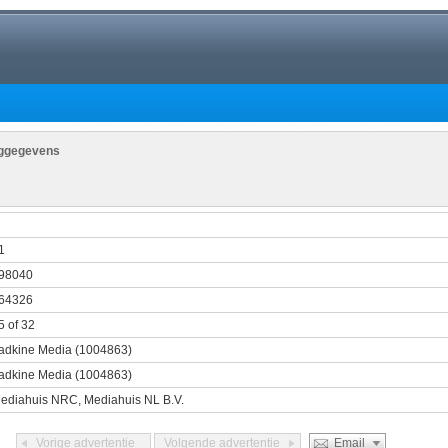
nggegevens
1
1
98040
64326
5 of 32
adkine Media (1004863)
adkine Media (1004863)
ediahuis NRC, Mediahuis NL B.V.
Vorige advertentie
Volgende advertentie
Email