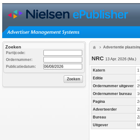
Zoeken
Advertentie plaatsi
Partijcode:
NRC
13 Apr. 2026 (Ma.)
Ordernummer:
Publicatiedatum:
Katern
Editie
_
Zoeken
Ordernummer uitgever
2
Ordernummer bureau
1
Pagina
2
Adverteerder
Z
Bureau
Z
Uitgever
M