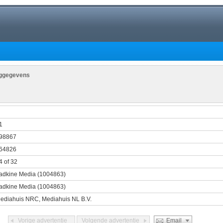
nggegevens
1
1
98867
64826
4 of 32
adkine Media (1004863)
adkine Media (1004863)
ediahuis NRC, Mediahuis NL B.V.
Vorige advertentie
Volgende advertentie
Email