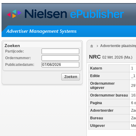
Zoeken
Advertentie plaatsi
Partijcode:
NRC
02 Mrt. 2026 (Ma.)
Ordernummer:
Publicatiedatum:
Katern
1
Editie
_
Zoeken
Ordernummer
29
uitgever
Ordernummer bureau
16
Pagina
6 o
Adverteerder
Za
Bureau
Za
Uitgever
Me