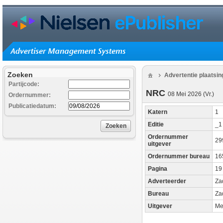
Zoeken
Advertentie plaatsi
Partijcode:
NRC
08 Mei 2026 (Vr.)
Ordernummer:
Publicatiedatum:
Katern
1
Editie
_
Zoeken
Ordernummer
29
uitgever
Ordernummer bureau
16
Pagina
19
Adverteerder
Za
Bureau
Za
Uitgever
Me