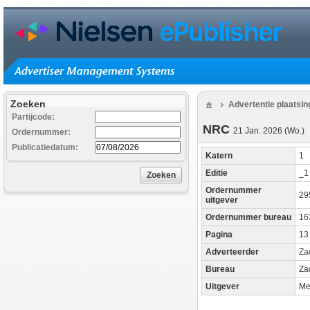
Zoeken
Advertentie plaatsi
Partijcode:
NRC
21 Jan. 2026 (Wo.)
Ordernummer:
Publicatiedatum:
Katern
1
Editie
_
Zoeken
Ordernummer
29
uitgever
Ordernummer bureau
16
Pagina
13
Adverteerder
Za
Bureau
Za
Uitgever
Me