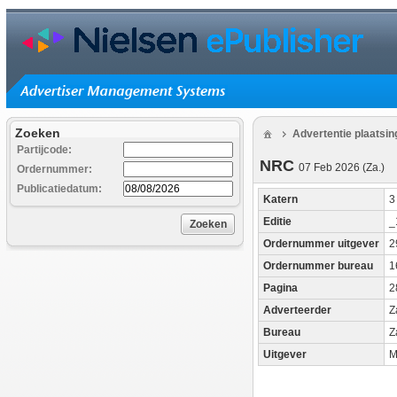
Zoeken
Advertentie plaatsi
Partijcode:
NRC
07 Feb 2026 (Za.)
Ordernummer:
Publicatiedatum:
Katern
Editie
_
Zoeken
Ordernummer uitgever
2
Ordernummer bureau
1
Pagina
2
Adverteerder
Z
Bureau
Z
Uitgever
M