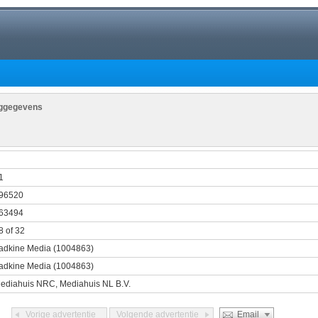
nggegevens
3
1
96520
63494
8 of 32
adkine Media (1004863)
adkine Media (1004863)
ediahuis NRC, Mediahuis NL B.V.
Vorige advertentie
Volgende advertentie
Email